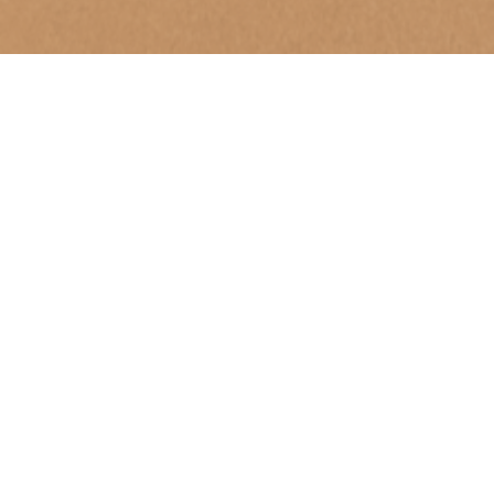
商品紹介
皆さんこんにちは(^^)/
Luxe trainingでは、週に一回商品紹介動画をイ
ンスタグラムのリール動画に投稿しています。
これまで、日傘や日焼け止め、ヘアケア商品、
インナーケア商品など12本の商品紹介動画を投稿
いたしました。
まだ、ご覧になってない方はこちらのリンクから
是非ご覧ください。
https://www.instagram.com/luxe_training0402
本日ご紹介した商品は、Refa SRIM UP