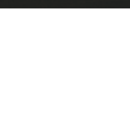
夏季休業のお知らせ
平素はひとかたならぬご厚情にあずかり、心から
御礼申し上げます。
Luxe trainingでは下記の期間をお盆休みとさせて
頂きます。
ご迷惑をおかけしますが、ご了承のほどよろしく
お願い致します。
【夏季休業の期間】2025年8月9日(土)～2025年8
月12日(火)
夏季休業中に頂いたお問合せについては、お盆休
み期間終了後に順次回答させて頂きます。
今後ともLuxe trainingを宜しくお願い致します。