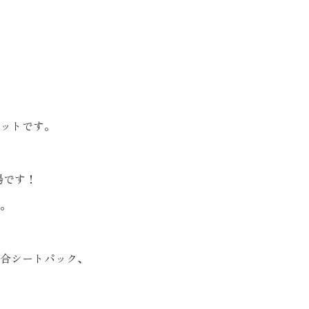
ットです。
場です！
。
合シートパック、