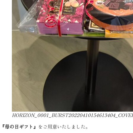
HORIZON_0001_BURST20220410154613404_COVE
『母の日ギフト』
をご用意いたしました。