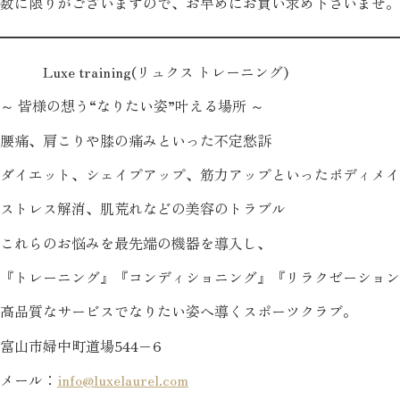
数に限りがございますので、お早めにお買い求め下さいませ。
━━━━━━━━━━━━━━━━━━━━━━━━━━━━
Luxe training(リュクス トレーニング)
～ 皆様の想う“なりたい姿”叶える場所 ～
腰痛、肩こりや膝の痛みといった不定愁訴
ダイエット、シェイプアップ、筋力アップといったボディメイ
ストレス解消、肌荒れなどの美容のトラブル
これらのお悩みを最先端の機器を導入し、
『トレーニング』『コンディショニング』『リラクゼーション
高品質なサービスでなりたい姿へ導くスポーツクラブ。
富山市婦中町道場544−6
メール：
info@luxelaurel.com