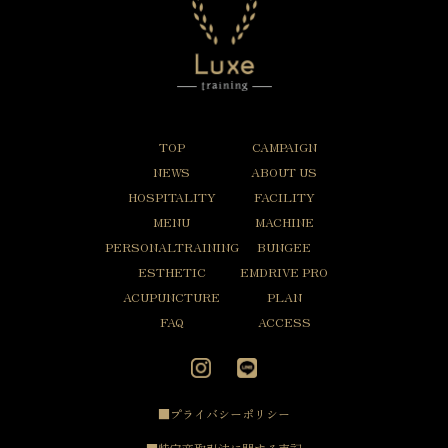
TOP
CAMPAIGN
NEWS
ABOUT US
HOSPITALITY
FACILITY
MENU
MACHINE
PERSONALTRAINING
BUNGEE
ESTHETIC
EMDRIVE PRO
ACUPUNCTURE
PLAN
FAQ
ACCESS
■プライバシーポリシー